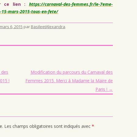
sur ce lien :
https://carnaval-des-femmes.fr/le-7eme-
-15-mars-2015-tous-en-fete/
mars 6, 2015
par
BasileetAlexandra
.
l des
Modification du parcours du Carnaval des
015 !
Femmes 2015. Merci à Madame la Maire de
Paris !
→
e.
Les champs obligatoires sont indiqués avec
*