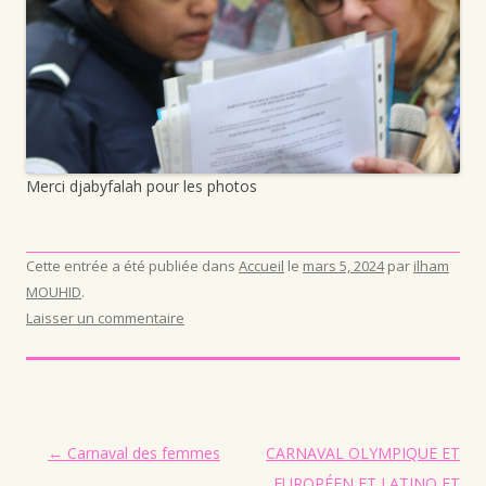
Merci djabyfalah pour les photos
Cette entrée a été publiée dans
Accueil
le
mars 5, 2024
par
ilham
MOUHID
.
Laisser un commentaire
Navigation des articles
←
Carnaval des femmes
CARNAVAL OLYMPIQUE ET
EUROPÉEN ET LATINO ET