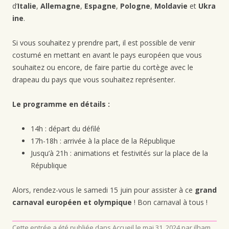
d’
Italie
,
Allemagne
,
Espagne
,
Pologne
,
Moldavie
et
Ukra
ine
.
Si vous souhaitez y prendre part, il est possible de venir
costumé en mettant en avant le pays européen que vous
souhaitez ou encore, de faire partie du cortège avec le
drapeau du pays que vous souhaitez représenter.
Le programme en détails :
14h : départ du défilé
17h-18h : arrivée à la place de la République
Jusqu’à 21h : animations et festivités sur la place de la
République
Alors, rendez-vous le samedi 15 juin pour assister à ce
grand
carnaval européen et olympique
! Bon carnaval à tous !
Cette entrée a été publiée dans
Accueil
le
mai 31, 2024
par
ilham