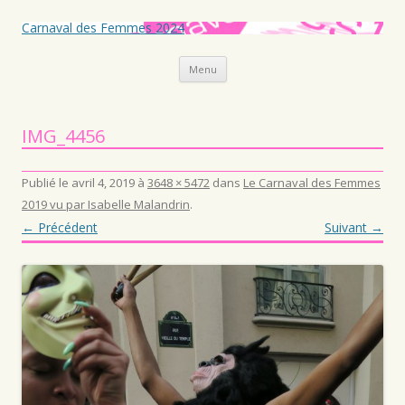
Carnaval des Femmes 2024
Aller au contenu principal
Menu
IMG_4456
Publié le
avril 4, 2019
à
3648 × 5472
dans
Le Carnaval des Femmes
2019 vu par Isabelle Malandrin
.
← Précédent
Suivant →