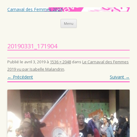
Carnaval des Femmes 2024
Aller au contenu principal
Menu
20190331_171904
Publié le
avril 3, 2019
à
1536 × 2048
dans
Le Carnaval des Femmes
2019 vu par Isabelle Malandrin
.
← Précédent
Suivant →