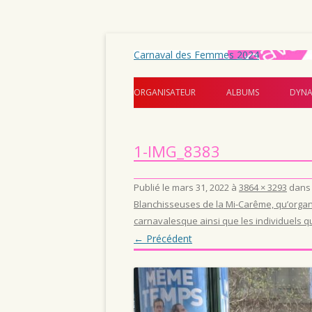
Carnaval des Femmes 2024
ORGANISATEUR
ALBUMS
DYNA
1-IMG_8383
Publié le
mars 31, 2022
à
3864 × 3293
dan
Blanchisseuses de la Mi-Carême, qu’organi
carnavalesque ainsi que les individuels 
← Précédent