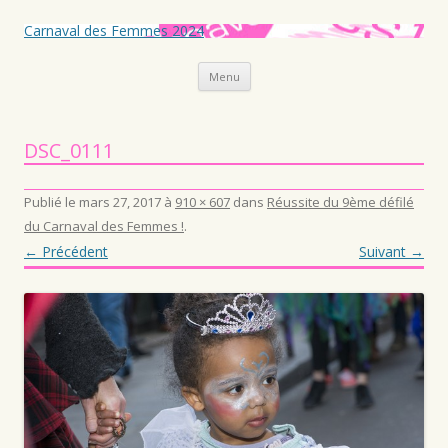
Carnaval des Femmes 2024
Aller au contenu principal
Menu
DSC_0111
Publié le
mars 27, 2017
à
910 × 607
dans
Réussite du 9ème défilé
du Carnaval des Femmes !
.
← Précédent
Suivant →