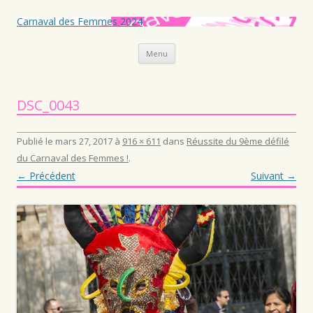
Carnaval des Femmes 2024
Aller au contenu principal
Menu
DSC_0043
Publié le
mars 27, 2017
à
916 × 611
dans
Réussite du 9ème défilé
du Carnaval des Femmes !
.
← Précédent
Suivant →