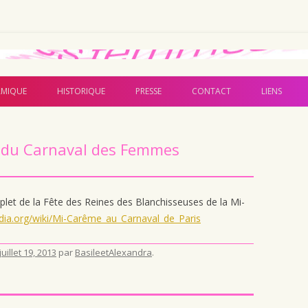
Aller au contenu principal
MIQUE
HISTORIQUE
PRESSE
CONTACT
LIENS
re du Carnaval des Femmes
plet de la Fête des Reines des Blanchisseuses de la Mi-
pedia.org/wiki/Mi-Carême_au_Carnaval_de_Paris
juillet 19, 2013
par
BasileetAlexandra
.