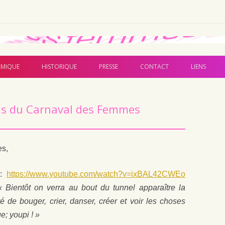
Aller au contenu principal
MIQUE
HISTORIQUE
PRESSE
CONTACT
LIENS
s du Carnaval des Femmes
s,
 :
https://www.youtube.com/watch?v=ixBAL42CWEo
 Bientôt on verra au bout du tunnel apparaître la
é de bouger, crier, danser, créer et voir les choses
e; youpi ! »