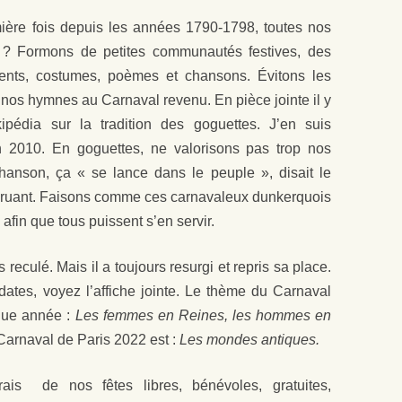
mière fois depuis les années 1790-1798, toutes nos
tes ? Formons de petites communautés festives, des
nts, costumes, poèmes et chansons. Évitons les
 nos hymnes au Carnaval revenu. En pièce jointe il y
ipédia sur la tradition des goguettes. J’en suis
n 2010. En goguettes, ne valorisons pas trop nos
hanson, ça « se lance dans le peuple », disait le
 Bruant. Faisons comme ces carnavaleux dunkerquois
fin que tous puissent s’en servir.
 reculé. Mais il a toujours resurgi et repris sa place.
 dates, voyez l’affiche jointe. Le thème du Carnaval
ue année :
Les femmes en Reines, les hommes en
Carnaval de Paris 2022 est :
Les mondes antiques.
rais de nos fêtes libres, bénévoles, gratuites,