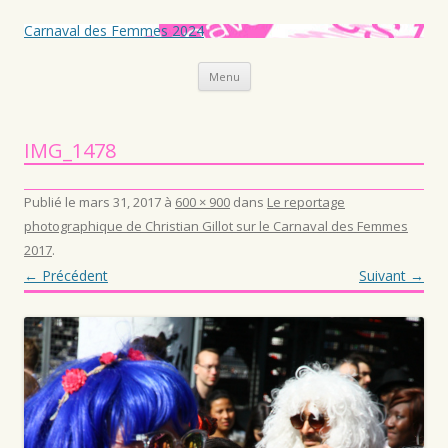
Carnaval des Femmes 2024
Aller au contenu principal
Menu
IMG_1478
Publié le
mars 31, 2017
à
600 × 900
dans
Le reportage
photographique de Christian Gillot sur le Carnaval des Femmes
2017
.
← Précédent
Suivant →