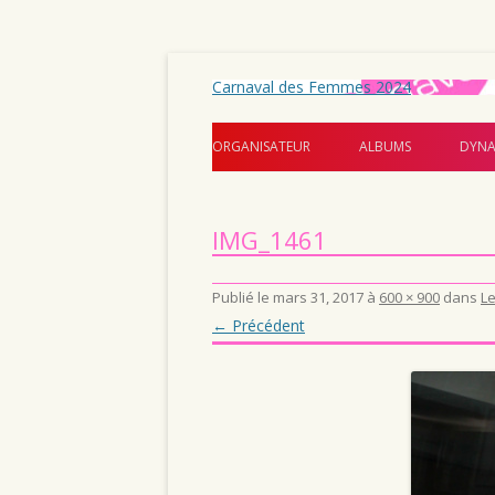
Carnaval des Femmes 2024
ORGANISATEUR
ALBUMS
DYNA
IMG_1461
Publié le
mars 31, 2017
à
600 × 900
dans
Le
← Précédent