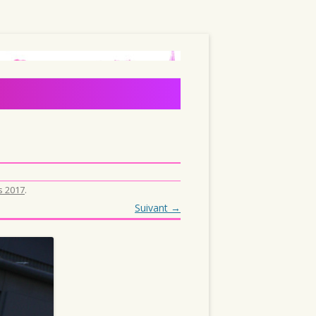
s 2017
.
Suivant →