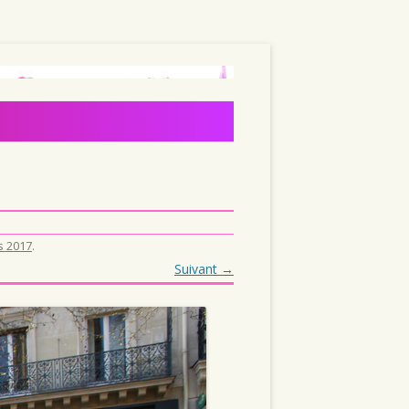
s 2017
.
Suivant →