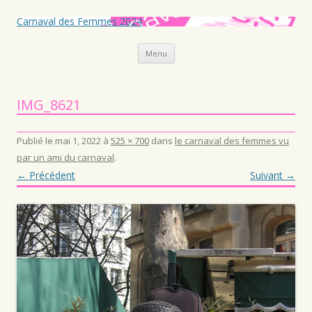
Carnaval des Femmes 2024
Aller au contenu principal
Menu
IMG_8621
Publié le
mai 1, 2022
à
525 × 700
dans
le carnaval des femmes vu
par un ami du carnaval
.
← Précédent
Suivant →