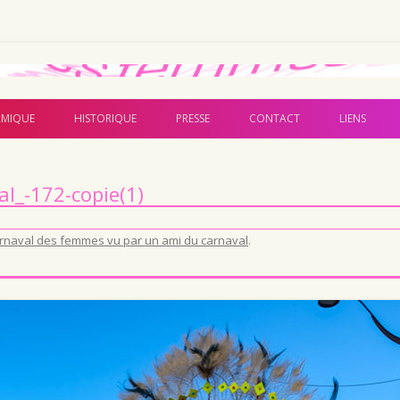
Aller au contenu principal
MIQUE
HISTORIQUE
PRESSE
CONTACT
LIENS
al_-172-copie(1)
arnaval des femmes vu par un ami du carnaval
.