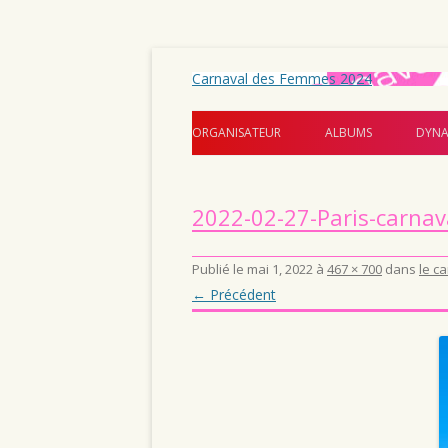
Carnaval des Femmes 2024
ORGANISATEUR
ALBUMS
DYNA
2022-02-27-Paris-carnav
Publié le
mai 1, 2022
à
467 × 700
dans
le c
← Précédent