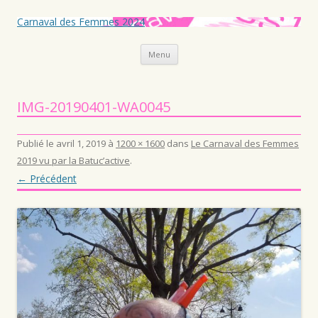
Carnaval des Femmes 2024
Aller au contenu principal
Menu
IMG-20190401-WA0045
Publié le
avril 1, 2019
à
1200 × 1600
dans
Le Carnaval des Femmes
2019 vu par la Batuc’active
.
← Précédent