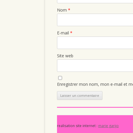
Nom
*
E-mail
*
Site web
Enregistrer mon nom, mon e-mail et mo
realisation site internet :
marie garijo