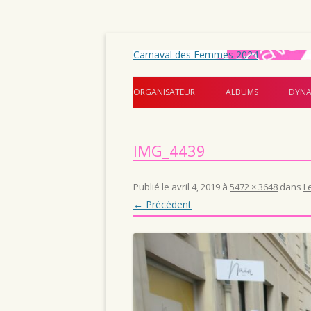
Carnaval des Femmes 2024
ORGANISATEUR
ALBUMS
DYNA
IMG_4439
Publié le
avril 4, 2019
à
5472 × 3648
dans
L
← Précédent