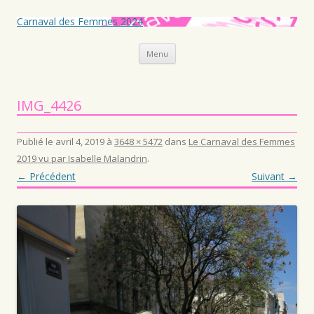
Carnaval des Femmes 2024
Aller au contenu principal
Menu
IMG_4426
Publié le
avril 4, 2019
à
3648 × 5472
dans
Le Carnaval des Femmes
2019 vu par Isabelle Malandrin
.
← Précédent
Suivant →