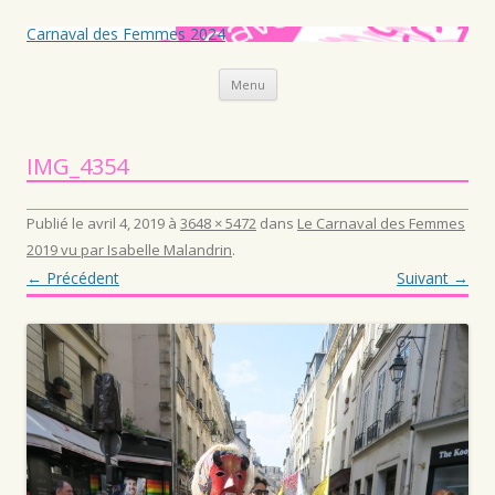
Carnaval des Femmes 2024
Aller au contenu principal
Menu
IMG_4354
Publié le
avril 4, 2019
à
3648 × 5472
dans
Le Carnaval des Femmes
2019 vu par Isabelle Malandrin
.
← Précédent
Suivant →