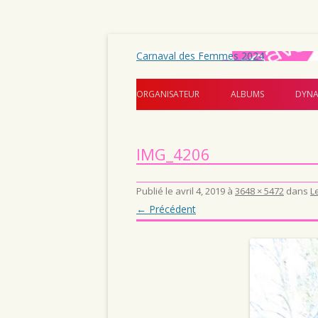
Carnaval des Femmes 2024
ORGANISATEUR
ALBUMS
DYNA
IMG_4206
Publié le
avril 4, 2019
à
3648 × 5472
dans
L
← Précédent