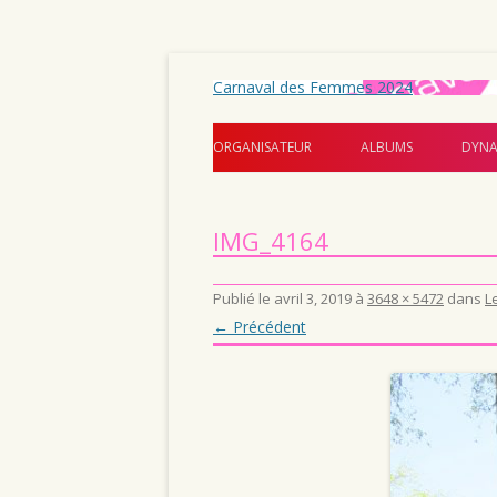
Carnaval des Femmes 2024
ORGANISATEUR
ALBUMS
DYNA
IMG_4164
Publié le
avril 3, 2019
à
3648 × 5472
dans
L
← Précédent