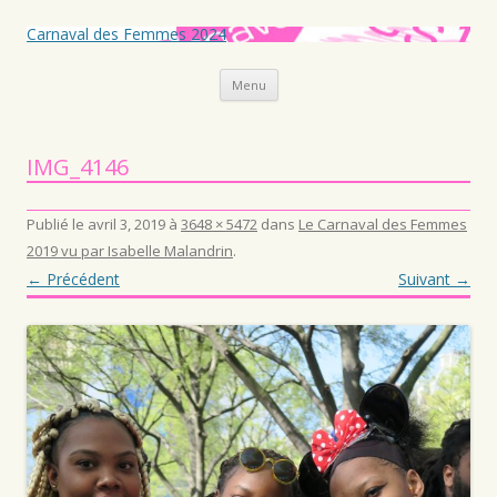
Carnaval des Femmes 2024
Aller au contenu principal
Menu
IMG_4146
Publié le
avril 3, 2019
à
3648 × 5472
dans
Le Carnaval des Femmes
2019 vu par Isabelle Malandrin
.
← Précédent
Suivant →