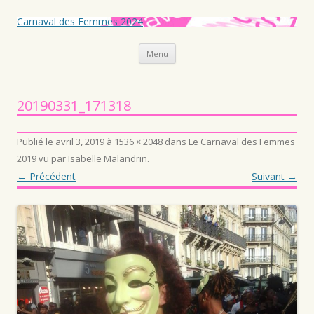
Carnaval des Femmes 2024
Aller au contenu principal
Menu
20190331_171318
Publié le
avril 3, 2019
à
1536 × 2048
dans
Le Carnaval des Femmes
2019 vu par Isabelle Malandrin
.
← Précédent
Suivant →