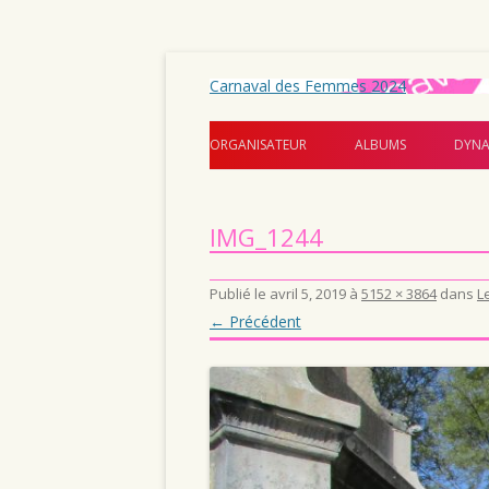
Carnaval des Femmes 2024
ORGANISATEUR
ALBUMS
DYNA
IMG_1244
Publié le
avril 5, 2019
à
5152 × 3864
dans
L
← Précédent