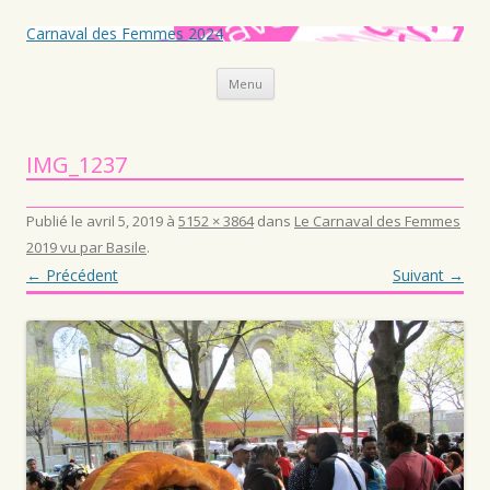
Carnaval des Femmes 2024
Aller au contenu principal
Menu
IMG_1237
Publié le
avril 5, 2019
à
5152 × 3864
dans
Le Carnaval des Femmes
2019 vu par Basile
.
← Précédent
Suivant →