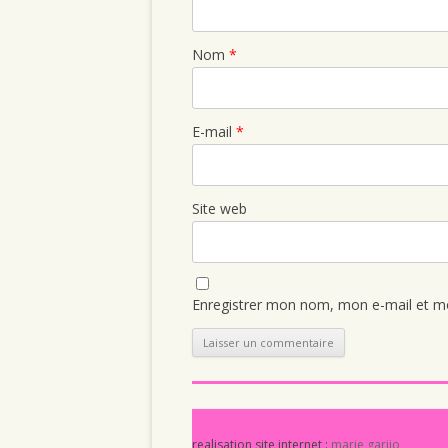
Nom
*
E-mail
*
Site web
Enregistrer mon nom, mon e-mail et mo
realisation site internet :
marie garijo