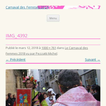
Carnaval des Femmes 2024
Aller au contenu principal
Menu
IMG_4392
Publié le
mars 12, 2018
à
1000 × 761
dans
Le Carnaval des
Femmes 2018 vu par Pezzatti Michel
.
← Précédent
Suivant →