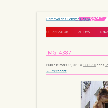
Carnaval des Femmes 2024
ORGANISATEUR
ALBUMS
DYNA
IMG_4387
Publié le
mars 12, 2018
à
673 × 700
dans
Le
← Précédent