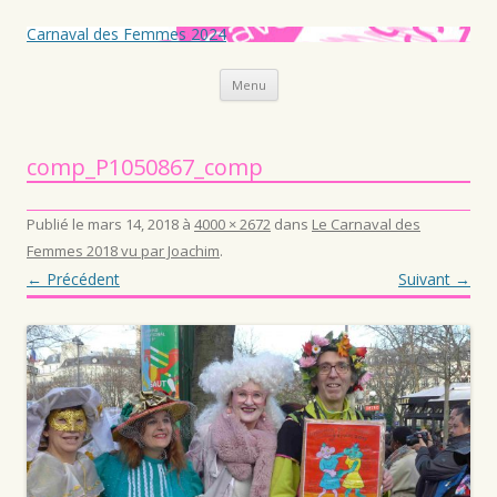
Carnaval des Femmes 2024
Aller au contenu principal
Menu
comp_P1050867_comp
Publié le
mars 14, 2018
à
4000 × 2672
dans
Le Carnaval des
Femmes 2018 vu par Joachim
.
← Précédent
Suivant →