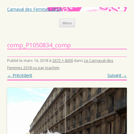
Carnaval des Femmes 2024
Aller au contenu principal
Menu
comp_P1050834_comp
Publié le
mars 14, 2018
à
2672 × 4000
dans
Le Carnaval des
Femmes 2018 vu par Joachim
.
← Précédent
Suivant →