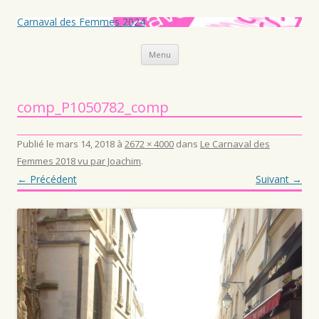
Carnaval des Femmes 2024
Aller au contenu principal
Menu
comp_P1050782_comp
Publié le
mars 14, 2018
à
2672 × 4000
dans
Le Carnaval des
Femmes 2018 vu par Joachim
.
← Précédent
Suivant →