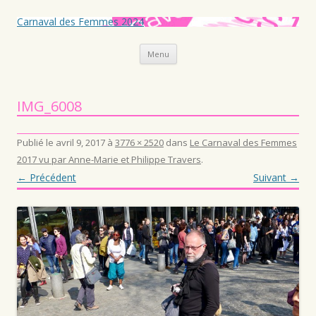
Carnaval des Femmes 2024
Aller au contenu principal
Menu
IMG_6008
Publié le
avril 9, 2017
à
3776 × 2520
dans
Le Carnaval des Femmes
2017 vu par Anne-Marie et Philippe Travers
.
← Précédent
Suivant →