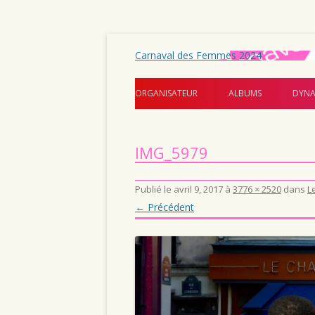
Carnaval des Femmes 2024
ORGANISATEUR
ALBUMS
DYNA
IMG_5979
Publié le
avril 9, 2017
à
3776 × 2520
dans
L
← Précédent