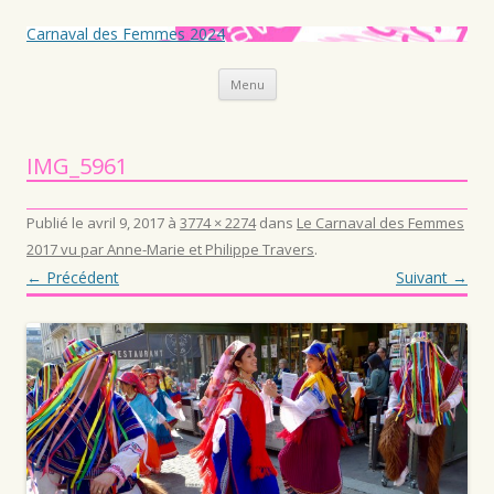
Carnaval des Femmes 2024
Aller au contenu principal
Menu
IMG_5961
Publié le
avril 9, 2017
à
3774 × 2274
dans
Le Carnaval des Femmes
2017 vu par Anne-Marie et Philippe Travers
.
← Précédent
Suivant →