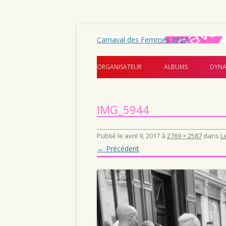
Carnaval des Femmes 2024
ORGANISATEUR
ALBUMS
DYNA
IMG_5944
Publié le
avril 9, 2017
à
2769 × 2587
dans
L
← Précédent