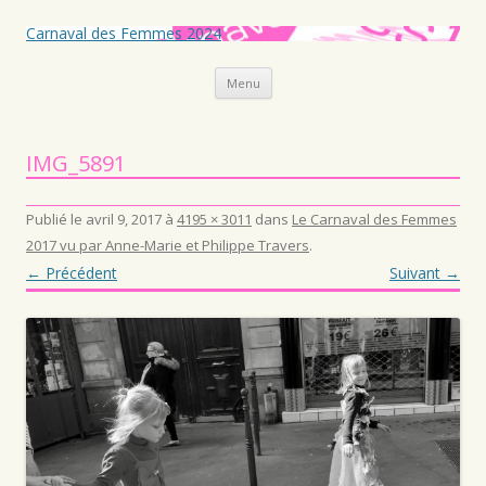
Carnaval des Femmes 2024
Aller au contenu principal
Menu
IMG_5891
Publié le
avril 9, 2017
à
4195 × 3011
dans
Le Carnaval des Femmes
2017 vu par Anne-Marie et Philippe Travers
.
← Précédent
Suivant →