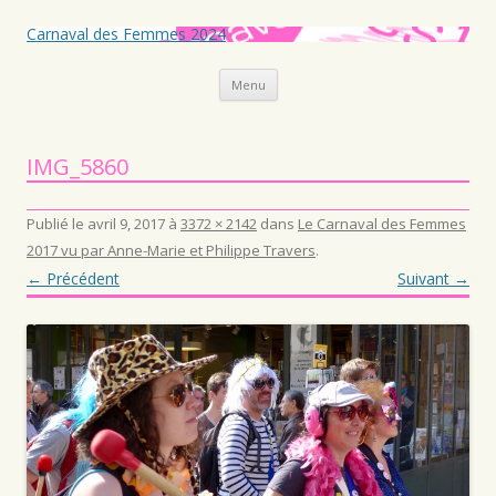
Carnaval des Femmes 2024
Aller au contenu principal
Menu
IMG_5860
Publié le
avril 9, 2017
à
3372 × 2142
dans
Le Carnaval des Femmes
2017 vu par Anne-Marie et Philippe Travers
.
← Précédent
Suivant →