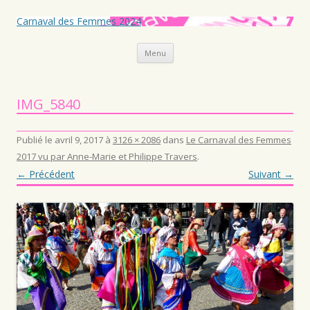
Carnaval des Femmes 2024
Aller au contenu principal
Menu
IMG_5840
Publié le
avril 9, 2017
à
3126 × 2086
dans
Le Carnaval des Femmes
2017 vu par Anne-Marie et Philippe Travers
.
← Précédent
Suivant →