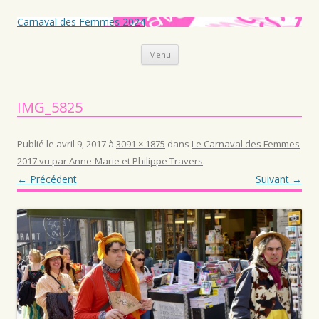
Carnaval des Femmes 2024
Aller au contenu principal
Menu
IMG_5825
Publié le
avril 9, 2017
à
3091 × 1875
dans
Le Carnaval des Femmes
2017 vu par Anne-Marie et Philippe Travers
.
← Précédent
Suivant →