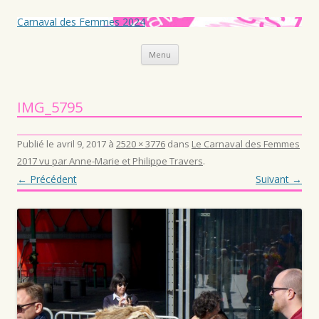
Carnaval des Femmes 2024
Aller au contenu principal
Menu
IMG_5795
Publié le
avril 9, 2017
à
2520 × 3776
dans
Le Carnaval des Femmes
2017 vu par Anne-Marie et Philippe Travers
.
← Précédent
Suivant →