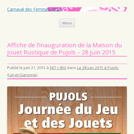
Carnaval des Femmes 2024
Aller au contenu principal
Menu
Affiche de l’inauguration de la Maison du
Jouet Rustique de Pujols – 28 juin 2015
Publié le
juin 21, 2015
à
567 × 850
dans
Le 28 juin 2015 à Pujols
(Lot-et-Garonne)
.