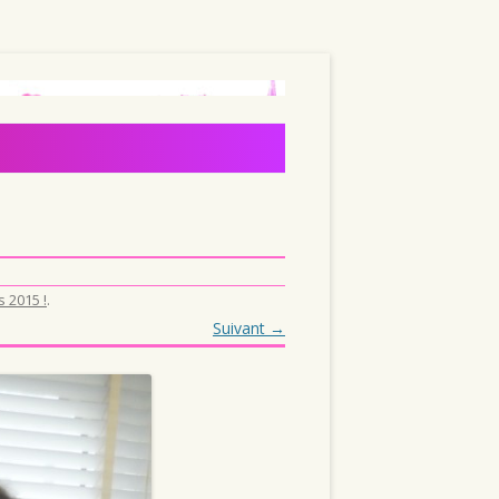
 2015 !
.
Suivant →