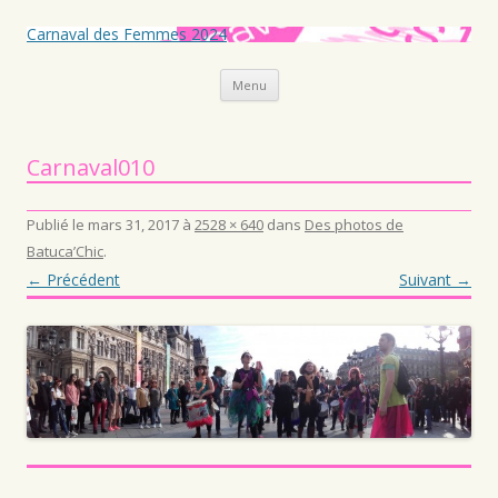
Carnaval des Femmes 2024
Aller au contenu principal
Menu
Carnaval010
Publié le
mars 31, 2017
à
2528 × 640
dans
Des photos de
Batuca’Chic
.
← Précédent
Suivant →