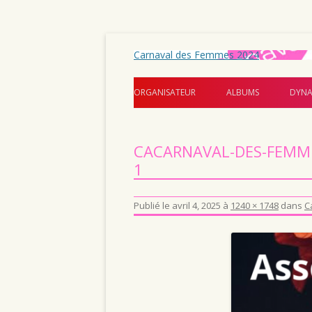
Carnaval des Femmes 2024
ORGANISATEUR
ALBUMS
DYNA
CACARNAVAL-DES-FEMME
1
Publié le
avril 4, 2025
à
1240 × 1748
dans
C