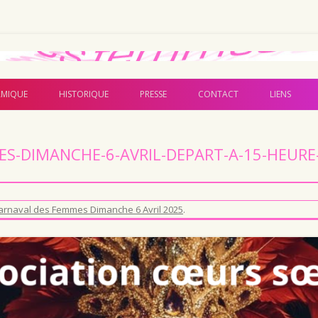
Aller au contenu principal
MIQUE
HISTORIQUE
PRESSE
CONTACT
LIENS
S-DIMANCHE-6-AVRIL-DEPART-A-15-HEUR
arnaval des Femmes Dimanche 6 Avril 2025
.