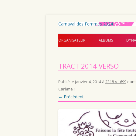
Carnaval des Femmes 2024
ORGANISATEUR
ALBUMS
DYNA
TRACT 2014 VERSO
Publié le
janvier 4, 2014
à
2318 × 1699
dan
Carême !
.
← Précédent