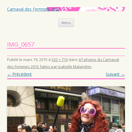
Carnaval des Femmes 2024
Aller au contenu principal
Menu
IMG_0657
Publié le
mars 19, 2015
à
532 × 710
dans
67 photos du Carnaval
des Femmes 2015 faites par Isabelle Malandrin
.
← Précédent
Suivant →