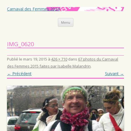
Carnaval des Femmes 2024
Aller au contenu principal
Menu
IMG_0620
Publié le
mars 19, 2015
à
426 × 710
dans
67 photos du Carnaval
des Femmes 2015 faites par Isabelle Malandrin
.
← Précédent
Suivant →