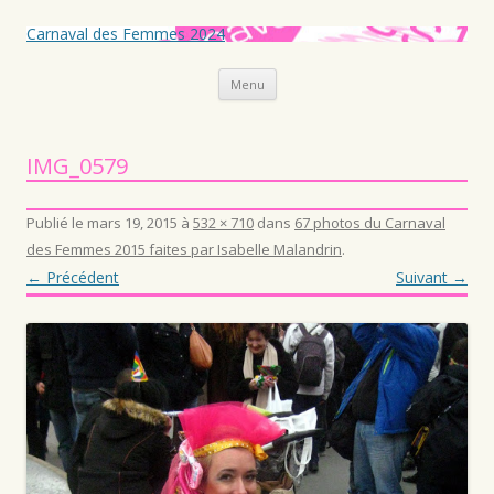
Carnaval des Femmes 2024
Aller au contenu principal
Menu
IMG_0579
Publié le
mars 19, 2015
à
532 × 710
dans
67 photos du Carnaval
des Femmes 2015 faites par Isabelle Malandrin
.
← Précédent
Suivant →