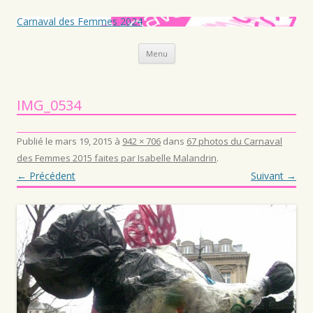
Carnaval des Femmes 2024
Aller au contenu principal
Menu
IMG_0534
Publié le
mars 19, 2015
à
942 × 706
dans
67 photos du Carnaval
des Femmes 2015 faites par Isabelle Malandrin
.
← Précédent
Suivant →