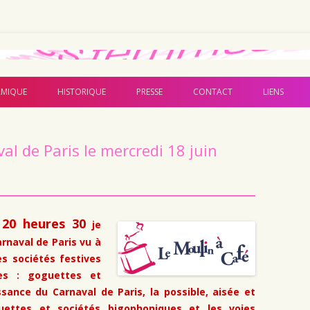
Aller au contenu principal
MIQUE
HISTORIQUE
PRESSE
CONTACT
LIENS
al de Paris le mercredi 18 juin
 20 heures 30
je
rnaval de Paris vu à
s sociétés festives
es : goguettes et
ssance du Carnaval de Paris, la possible, aisée et
uettes et sociétés bigophoniques et les voies