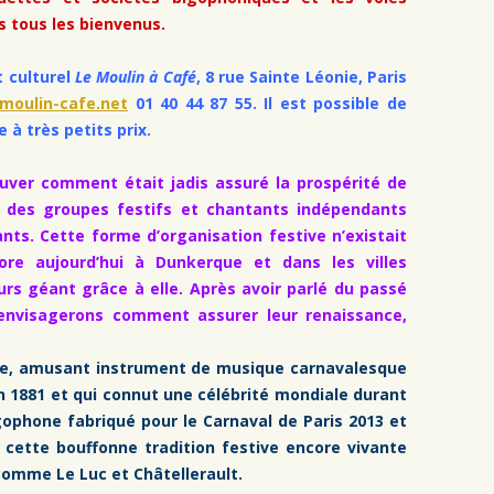
s tous les bienvenus.
t culturel
Le Moulin à Café
, 8 rue Sainte Léonie, Paris
moulin-cafe.net
01 40 44 87 55. Il est possible de
 à très petits prix.
rouver comment était jadis assuré la prospérité de
r des groupes festifs et chantants indépendants
nts. Cette forme d’organisation festive n’existait
core aujourd’hui à Dunkerque et dans les villes
urs géant grâce à elle. Après avoir parlé du passé
envisagerons comment assurer leur renaissance,
ne, amusant instrument de musique carnavalesque
n 1881 et qui connut une célébrité mondiale durant
igophone fabriqué pour le Carnaval de Paris 2013 et
c cette bouffonne tradition festive encore vivante
comme Le Luc et Châtellerault.