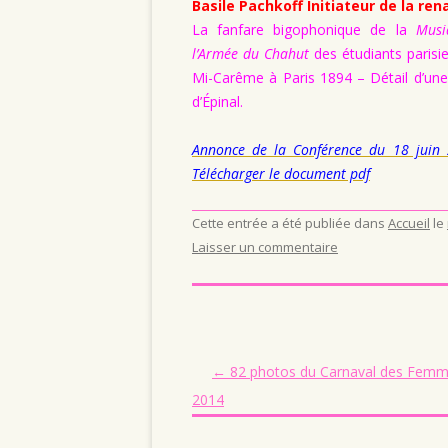
Basile Pachkoff Initiateur de la re
La fanfare bigophonique de la
Musi
l’Armée du Chahut
des étudiants parisie
Mi-Carême à Paris 1894 – Détail d’un
d’Épinal.
Annonce de la Conférence du 18 juin
Télécharger le document pdf
Cette entrée a été publiée dans
Accueil
le
Laisser un commentaire
Navigation des articles
←
82 photos du Carnaval des Fem
2014