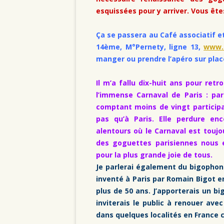
esquissées pour y arriver. Vous ête
Ça se passera au Café associatif e
14ème, M°Pernety, ligne 13,
www.
manger ou prendre l’apéro sur place
Il m’a fallu dix-huit ans pour ret
l’immense Carnaval de Paris : pa
comptant moins de vingt participa
pas qu’à Paris. Elle perdure en
alentours où le Carnaval est toujo
des goguettes parisiennes nous 
pour la plus grande joie de tous.
Je parlerai également du bigopho
inventé à Paris par Romain Bigot e
plus de 50 ans. J’apporterais un b
inviterais le public à renouer ave
dans quelques localités en France 